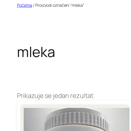
Idi
Početna
/ Proizvodi označeni “mleka”
na
sadržaj
mleka
Prikazuje se jedan rezultat