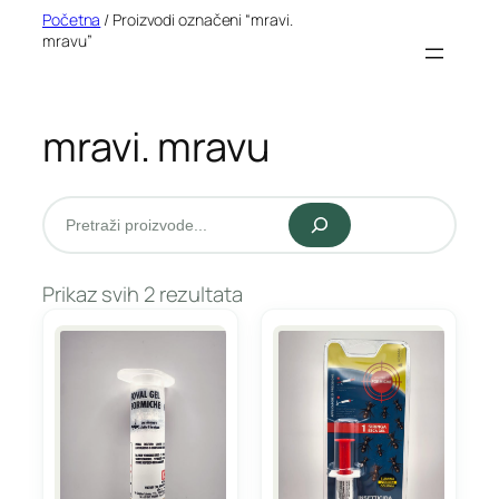
Idi
Početna
/ Proizvodi označeni “mravi.
mravu”
na
sadržaj
mravi. mravu
Pretraži
Prikaz svih 2 rezultata