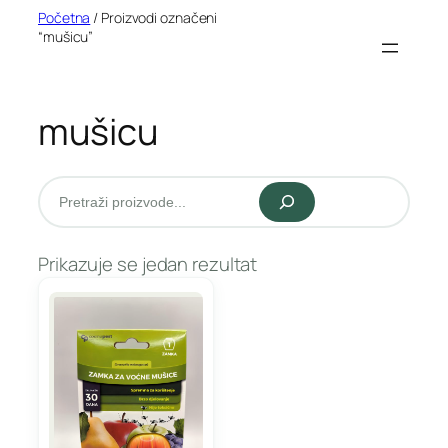
Idi
Početna
/ Proizvodi označeni
“mušicu”
na
sadržaj
mušicu
Pretraži
Prikazuje se jedan rezultat