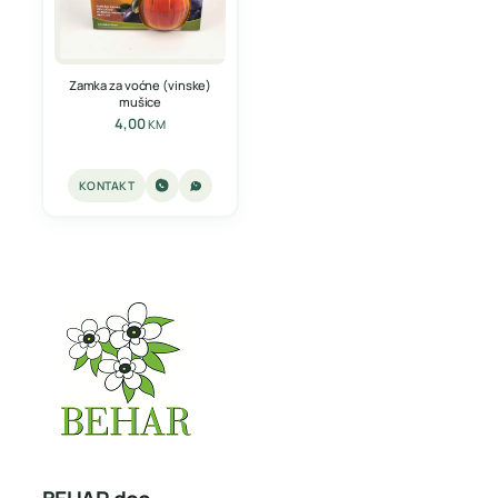
Zamka za voćne (vinske)
mušice
4,00
KM
KONTAKT