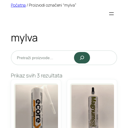
Idi
Početna
/ Proizvodi označeni “mylva”
na
sadržaj
mylva
Pretraži
Prikaz svih 3 rezultata