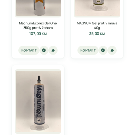
Magnum Ecorex Gel One
MAGNUM Gel protiv mrava
350g protiv žohara
40g
107,00
35,00
KM
KM
KONTAKT
KONTAKT