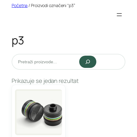
Idi
Početna
/ Proizvodi označeni “p3”
na
sadržaj
p3
Pretraži
Prikazuje se jedan rezultat