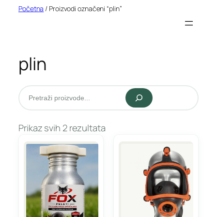
Idi
Početna
/ Proizvodi označeni “plin”
na
sadržaj
plin
Pretraži
Prikaz svih 2 rezultata