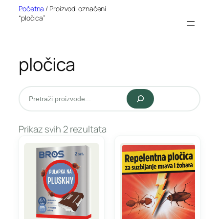
Idi
Početna
/ Proizvodi označeni
“pločica”
na
sadržaj
pločica
Pretraži
Prikaz svih 2 rezultata