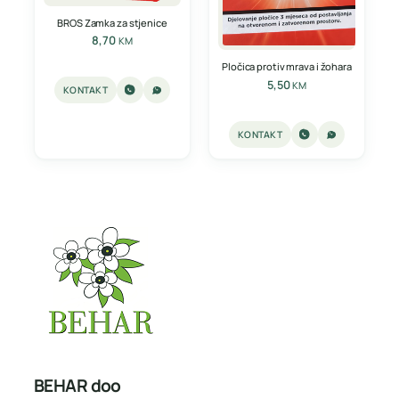
BROS Zamka za stjenice
8,70
KM
Pločica protiv mrava i žohara
5,50
KM
KONTAKT
KONTAKT
BEHAR doo