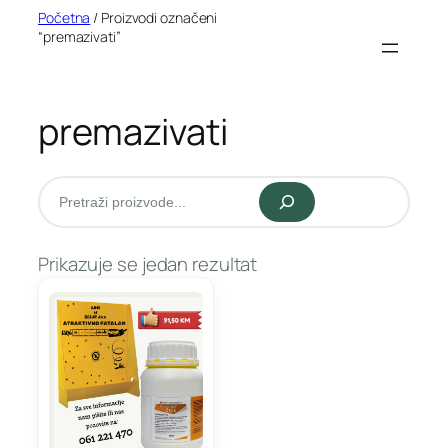
Idi
Početna
/ Proizvodi označeni
“premazivati”
na
sadržaj
premazivati
Pretraži
Prikazuje se jedan rezultat