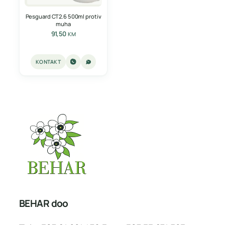
Pesguard CT2.6 500ml protiv
muha
91,50
KM
KONTAKT
BEHAR doo