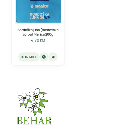
Bordoška juha (Bordovska
čorba) Manica 200g
4,70
KM
KONTAKT