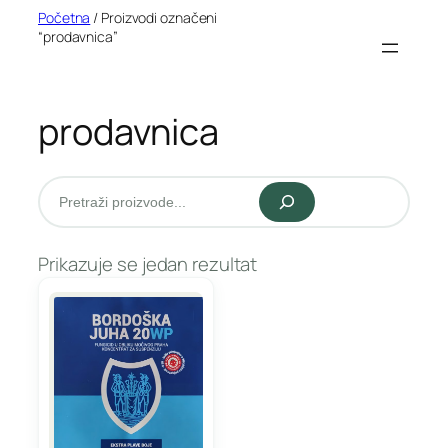
Idi
Početna
/ Proizvodi označeni
“prodavnica”
na
sadržaj
prodavnica
Pretraži
Prikazuje se jedan rezultat