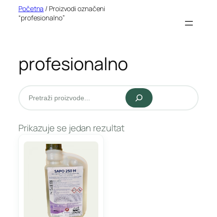
Idi
Početna
/ Proizvodi označeni
“profesionalno”
na
sadržaj
profesionalno
Pretraži
Prikazuje se jedan rezultat