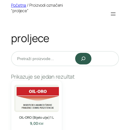
Idi
Početna
/ Proizvodi označeni
“proljece”
na
sadržaj
proljece
Pretraži
Prikazuje se jedan rezultat
OIL-ORO (Bijelo ulje) 1 L
9,00
KM