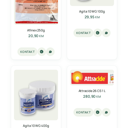
Agita 10 WG 100g
29,95
KM
Afinex 250g
KONTAKT
20,90
KM
KONTAKT
Attracide 26 CS 1 L
280,90
KM
KONTAKT
Agita 10 WG 400g