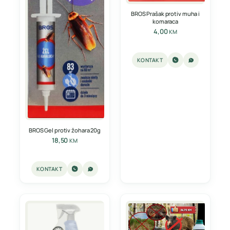
BROS Prašak protiv muha i
komaraca
4,00
KM
KONTAKT
BROS Gel protiv žohara 20g
18,50
KM
KONTAKT