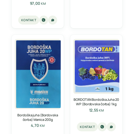
97,00
KM
KONTAKT
BORDOTAN Bordoška Juha 20
WP (Bordovska čorba) 1kg
12,55
KM
Bordoška juha (Bordovska
čorba) Manica 200g
4,70
KM
KONTAKT