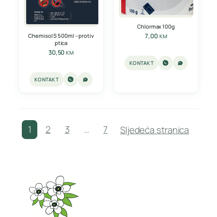
Chlormax 100g
7,00
Chemisol S 500ml – protiv
KM
ptica
30,50
KM
KONTAKT
KONTAKT
1
2
3
…
7
Sljedeća stranica