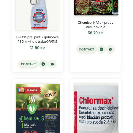
Chemisol HA 1L – protiv
divljih svinja
36,70
KM
BROS Sprej protiv golubova
450ml + holo traka GRATIS
12,90
KM
KONTAKT
KONTAKT