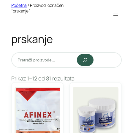
Idi
Početna
/ Proizvodi označeni
“prskanje”
na
sadržaj
prskanje
Pretraži
Prikaz 1–12 od 81 rezultata