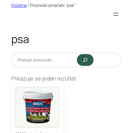
Idi
Početna
/ Proizvodi označeni “psa”
na
sadržaj
psa
Pretraži
Prikazuje se jedan rezultat