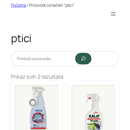
Idi
Početna
/ Proizvodi označeni “ptici”
na
sadržaj
ptici
Pretraži
Prikaz svih 2 rezultata