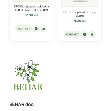
BROS Sprej protiv golubova
450ml + holo traka GRATIS
Kalif protiv ptica (za ptice)
12,90
KM
750ml
9,20
KM
KONTAKT
KONTAKT
BEHAR doo