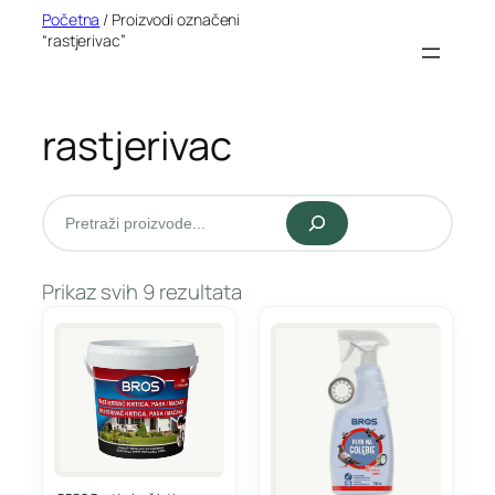
Idi
Početna
/ Proizvodi označeni
“rastjerivac”
na
sadržaj
rastjerivac
Pretraži
Prikaz svih 9 rezultata