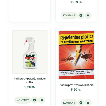
30,50
KM
KONTAKT
Kalif protiv ptica (za ptice)
750ml
Pločica protiv mrava i žohara
9,20
KM
5,50
KM
KONTAKT
KONTAKT