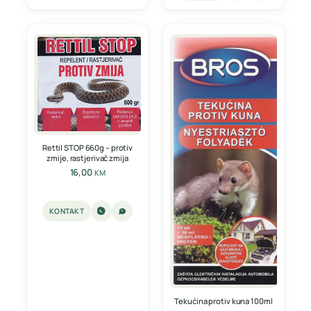
Rettil STOP 660g – protiv
zmije, rastjerivač zmija
16,00
KM
KONTAKT
Tekućina protiv kuna 100ml