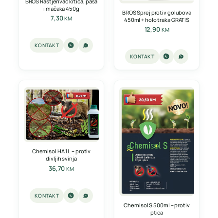
BROS Rastjerivač krtica, pasa
i mačaka 450g
BROS Sprej protiv golubova
7,30
KM
450ml + holo traka GRATIS
12,90
KM
KONTAKT
KONTAKT
Chemisol HA 1L – protiv
divljih svinja
36,70
KM
KONTAKT
Chemisol S 500ml – protiv
ptica