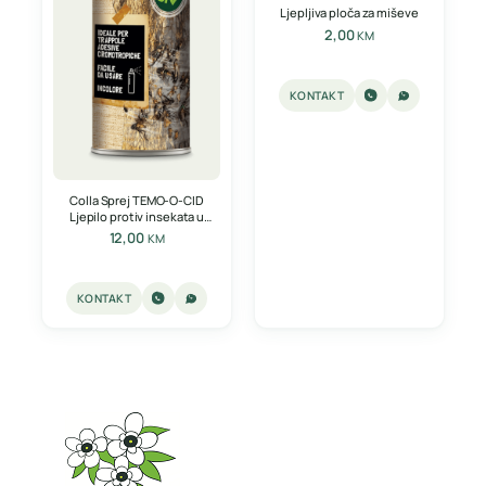
Ljepljiva ploča za miševe
2,00
KM
KONTAKT
Colla Sprej TEMO-O-CID
Ljepilo protiv insekata u
spreju 600ml
12,00
KM
KONTAKT