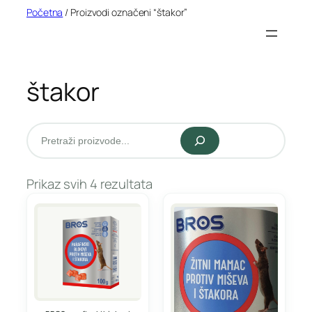
Idi
Početna
/ Proizvodi označeni “štakor”
na
sadržaj
štakor
Pretraži
Prikaz svih 4 rezultata