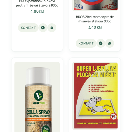
BROS parafinski blokovi
protiv miševa i štakora 100g
4,90
KM
BROS Žitni mamac protiv
miševa i štakora 300g
3,40
KM
KONTAKT
KONTAKT