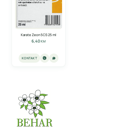
Karate Zeon 5CS 25 ml
6,40
KM
KONTAKT