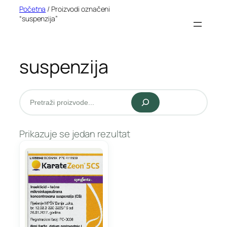
Idi
Početna
/ Proizvodi označeni
“suspenzija”
na
sadržaj
suspenzija
Pretraži
Prikazuje se jedan rezultat