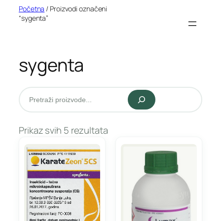
Idi
Početna
/ Proizvodi označeni
“sygenta”
na
sadržaj
sygenta
Pretraži
Prikaz svih 5 rezultata