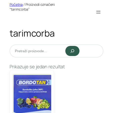
Idi
Početna
/ Proizvodi označeni
“tarimcorba”
na
sadržaj
tarimcorba
Pretraži
Prikazuje se jedan rezultat