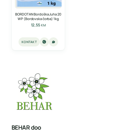
BORDOTAN Bordoška Juha 20
WP (Bordovska čorba) 1kg
12,55
KM
KONTAKT
BEHAR doo