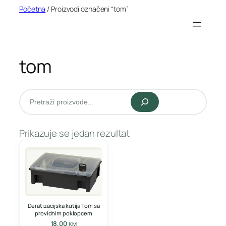
Idi
Početna
/ Proizvodi označeni “tom”
na
sadržaj
tom
Pretraži
Prikazuje se jedan rezultat
Deratizacijska kutija Tom sa
providnim poklopcem
18,00
KM