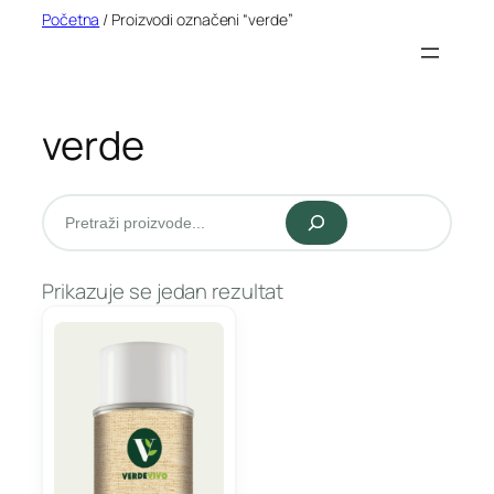
Idi
Početna
/ Proizvodi označeni “verde”
na
sadržaj
verde
Pretraži
Prikazuje se jedan rezultat