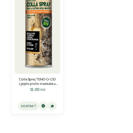
Colla Sprej TEMO-O-CID
Ljepilo protiv insekata u
spreju 600ml
12,00
KM
KONTAKT