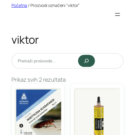
Idi
Početna
/ Proizvodi označeni “viktor”
na
sadržaj
viktor
Pretraži
Prikaz svih 2 rezultata