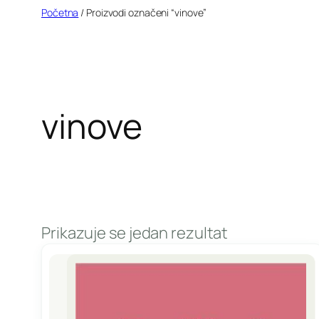
Idi
Početna
/ Proizvodi označeni “vinove”
na
sadržaj
vinove
Prikazuje se jedan rezultat