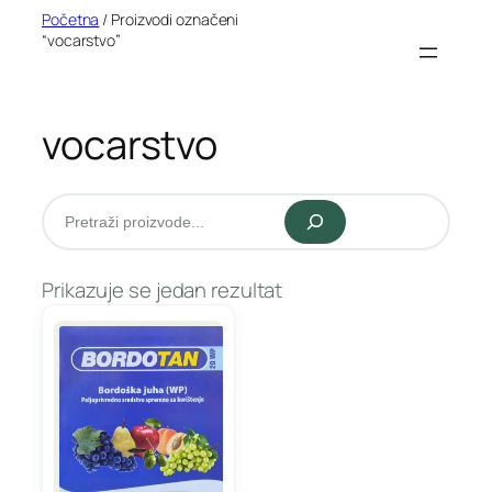
Idi
Početna
/ Proizvodi označeni
“vocarstvo”
na
sadržaj
vocarstvo
Pretraži
Prikazuje se jedan rezultat