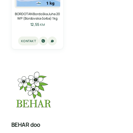
BORDOTAN Bordoška Juha 20
WP (Bordovska čorba) 1kg
12,55
KM
KONTAKT
BEHAR doo