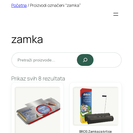
Idi
Početna
/ Proizvodi označeni “zamka”
na
sadržaj
zamka
Pretraži
Prikaz svih 8 rezultata
BROS Zamka za krtice