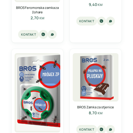
9,40
KM
BROS Feromonska zamka za
žohare
2,70
KM
KONTAKT
KONTAKT
BROS Zamka za stjenice
8,70
KM
KONTAKT