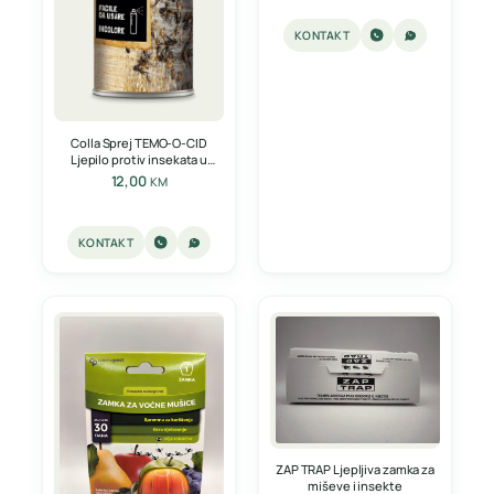
KONTAKT
Colla Sprej TEMO-O-CID
Ljepilo protiv insekata u
spreju 600ml
12,00
KM
KONTAKT
ZAP TRAP Ljepljiva zamka za
miševe i insekte