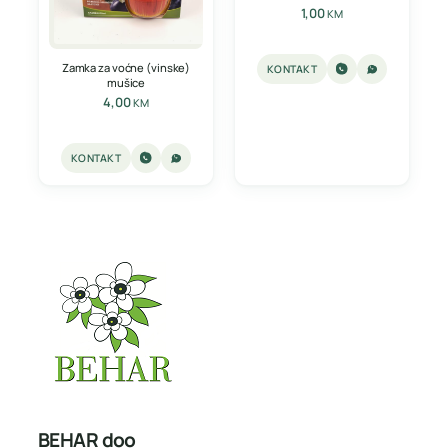
1,00
KM
Zamka za voćne (vinske)
KONTAKT
mušice
4,00
KM
KONTAKT
BEHAR doo