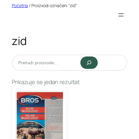
Idi
Početna
/ Proizvodi označeni “zid”
na
sadržaj
zid
Pretraži
Prikazuje se jedan rezultat