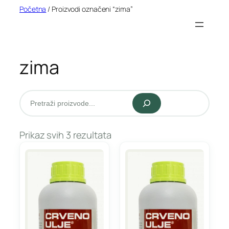
Idi
Početna
/ Proizvodi označeni “zima”
na
sadržaj
zima
Pretraži
Prikaz svih 3 rezultata