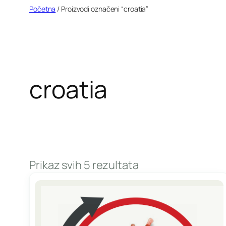
Idi
Početna
/ Proizvodi označeni “croatia”
na
sadržaj
croatia
Prikaz svih 5 rezultata