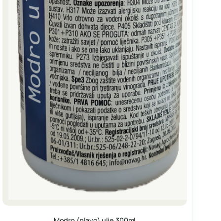
Modro (plavo) ulje 300ml