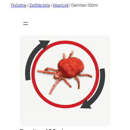
Idi
Početna
/
Zaštita bilja
/
Akaricidi
/ Demitan 100ml
na
sadržaj