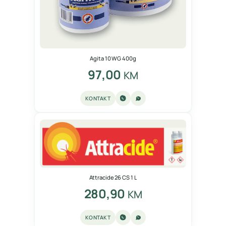
Agita 10 WG 400g
97,00
KM
KONTAKT
Attracide 26 CS 1 L
280,90
KM
KONTAKT