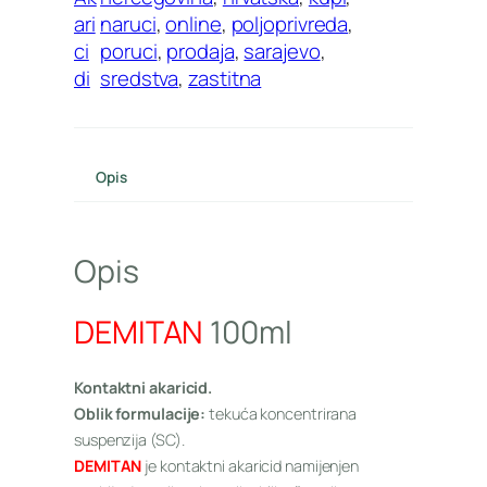
ari
naruci
, 
online
, 
poljoprivreda
, 
ci
poruci
, 
prodaja
, 
sarajevo
, 
di
sredstva
, 
zastitna
Opis
Opis
DEMITAN
100ml
Kontaktni akaricid.
Oblik formulacije:
tekuća koncentrirana
suspenzija (SC).
DEMITAN
je kontaktni akaricid namijenjen