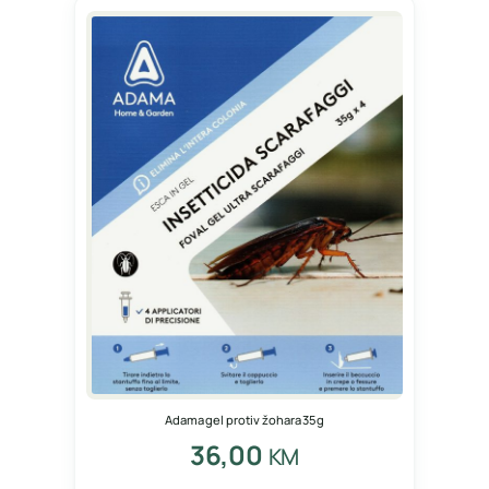
Adama gel protiv žohara 35g
36,00
KM