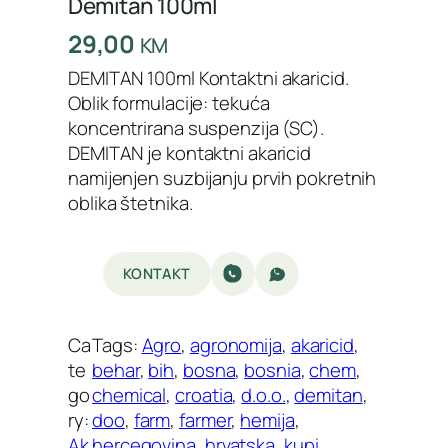
Demitan 100ml
29,00
KM
DEMITAN 100ml Kontaktni akaricid.
Oblik formulacije: tekuća
koncentrirana suspenzija (SC).
DEMITAN je kontaktni akaricid
namijenjen suzbijanju prvih pokretnih
oblika štetnika.
KONTAKT
Ca
Tags:
Agro
, 
agronomija
, 
akaricid
, 
te
behar
, 
bih
, 
bosna
, 
bosnia
, 
chem
, 
go
chemical
, 
croatia
, 
d.o.o.
, 
demitan
, 
ry:
doo
, 
farm
, 
farmer
, 
hemija
, 
Ak
hercegovina
, 
hrvatska
, 
kupi
, 