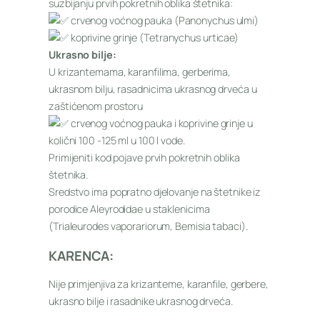
suzbijanju prvih pokretnih oblika štetnika:
crvenog voćnog pauka (Panonychus ulmi)
koprivine grinje (Tetranychus urticae)
Ukrasno bilje:
U krizantemama, karanfilima, gerberima,
ukrasnom bilju, rasadnicima ukrasnog drveća u
zaštićenom prostoru
crvenog voćnog pauka i koprivine grinje u
količni 100 -125 ml u 100 l vode.
Primijeniti kod pojave prvih pokretnih oblika
štetnika.
Sredstvo ima popratno djelovanje na štetnike iz
porodice Aleyrodidae u staklenicima
(Trialeurodes vaporariorum, Bemisia tabaci).
KARENCA:
Nije primjenjiva za krizanteme, karanfile, gerbere,
ukrasno bilje i rasadnike ukrasnog drveća.