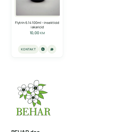
Flytrin 6.14 100ml – insekticid
i akaricid
10,00
KM
KONTAKT