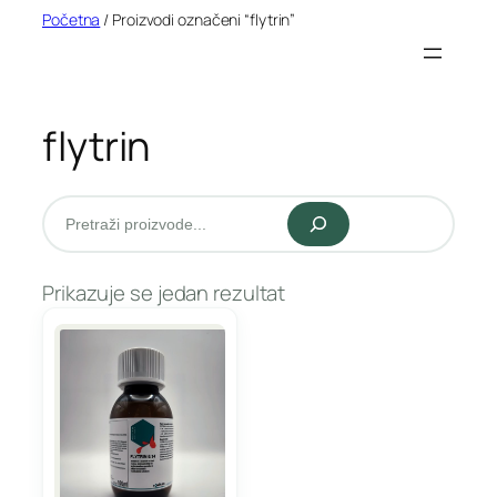
Idi
Početna
/ Proizvodi označeni “flytrin”
na
sadržaj
flytrin
Pretraži
Prikazuje se jedan rezultat