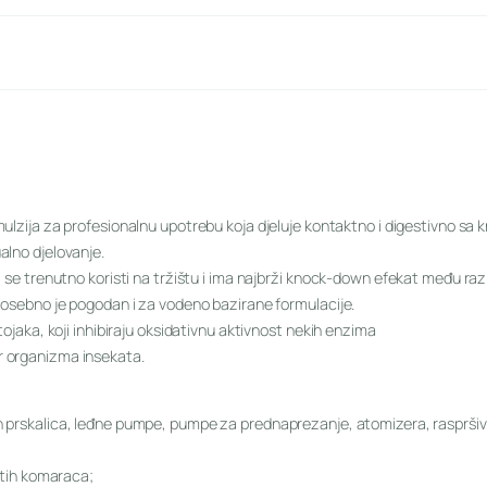
mulzija za profesionalnu upotrebu koja djeluje kontaktno i digestivno sa
alno djelovanje.
i se trenutno koristi na tržištu i ima najbrži knock-down efekat među razn
 posebno je pogodan i za vodeno bazirane formulacije.
tojaka, koji inhibiraju oksidativnu aktivnost nekih enzima
r organizma insekata.
h prskalica, leđne pumpe, pumpe za prednaprezanje, atomizera, raspršiva
astih komaraca;