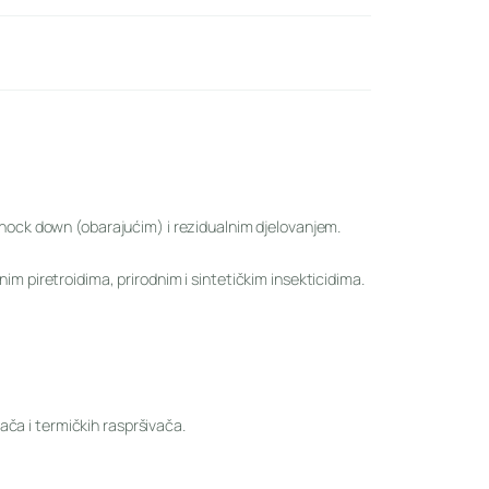
 knock down (obarajućim) i rezidualnim djelovanjem.
im piretroidima, prirodnim i sintetičkim insekticidima.
ča i termičkih raspršivača.