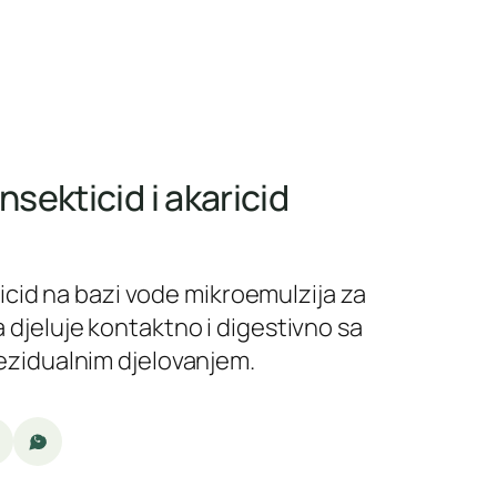
insekticid i akaricid
aricid na bazi vode mikroemulzija za
 djeluje kontaktno i digestivno sa
ezidualnim djelovanjem.