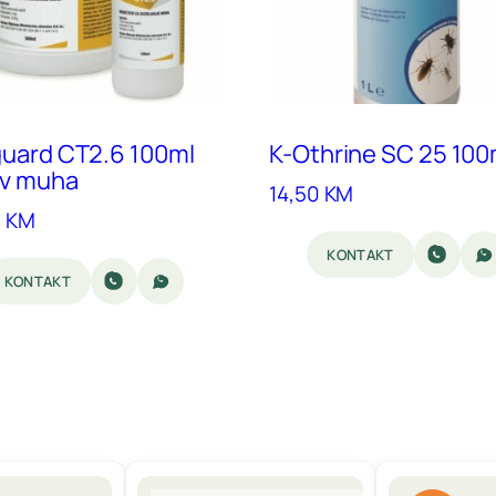
uard CT2.6 100ml
K-Othrine SC 25 100
iv muha
14,50
KM
0
KM
KONTAKT
KONTAKT