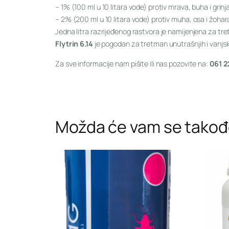
– 1% (100 ml u 10 litara vode) protiv mrava, buha i grinja
– 2% (200 ml u 10 litara vode) protiv muha, osa i žohar
Jedna litra razrijeđenog rastvora je namijenjena za tr
Flytrin 6.14
je pogodan za tretman unutrašnjih i vanjskih
Za sve informacije nam pišite ili nas pozovite na:
061 2
Možda će vam se takođe