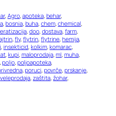
ar
, 
Agro
, 
apoteka
, 
behar
, 
a
, 
bosnia
, 
buha
, 
chem
, 
chemical
, 
eratizacija
, 
doo
, 
dostava
, 
farm
, 
ajtrin
, 
fly
, 
flytrin
, 
flytrine
, 
hemija
, 
i
, 
insekticid
, 
kolkim
, 
komarac
, 
at
, 
kupi
, 
maloprodaja
, 
ml
, 
muha
, 
, 
poljo
, 
poljoapoteka
, 
privredna
, 
poruci
, 
povrče
, 
prskanje
, 
 
veleprodaja
, 
zaštita
, 
žohar
, 