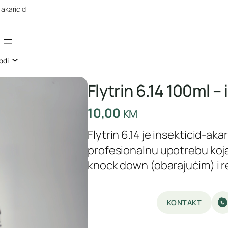
i akaricid
odi
Flytrin 6.14 100ml – 
10,00
KM
Flytrin 6.14 je insekticid-ak
profesionalnu upotrebu koja
knock down (obarajućim) i r
KONTAKT