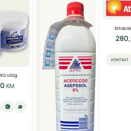
Attracid
280
KONTAKT
 WG 400g
00
KM