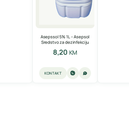
Asepssol 5% 1L – Asepsol
Sredstvo za dezinfekciju
8,20
KM
KONTAKT