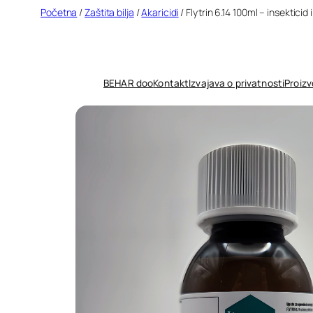
Idi
Početna
/
Zaštita bilja
/
Akaricidi
/ Flytrin 6.14 100ml – insekticid 
na
sadržaj
BEHAR doo
Kontakt
Izvajava o privatnosti
Proizv