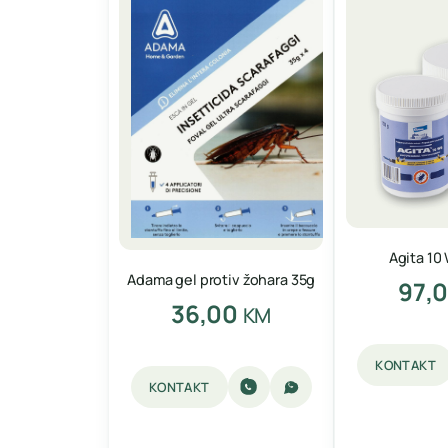
Agita 10
Adama gel protiv žohara 35g
97,
36,00
KM
KONTAKT
KONTAKT