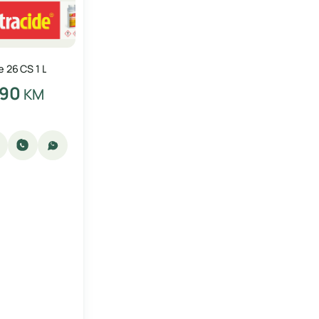
e 26 CS 1 L
,90
KM