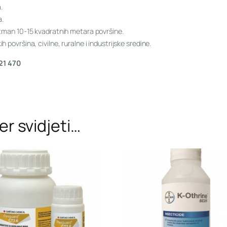
.
a.
etman 10-15 kvadratnih metara površine.
 površina, civilne, ruralne i industrijske sredine.
21 470
r svidjeti…