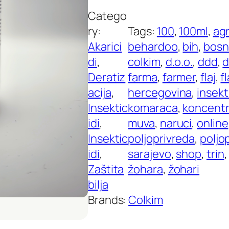
Catego
ry:
Tags:
100
, 
100ml
, 
agr
Akarici
behardoo
, 
bih
, 
bosn
di
, 
colkim
, 
d.o.o.
, 
ddd
, 
d
Deratiz
farma
, 
farmer
, 
flaj
, 
fl
acija
, 
hercegovina
, 
insekt
Insektic
komaraca
, 
koncentr
idi
, 
muva
, 
naruci
, 
online
Insektic
poljoprivreda
, 
poljo
idi
, 
sarajevo
, 
shop
, 
trin
,
Zaštita
žohara
, 
žohari
bilja
Brands:
Colkim