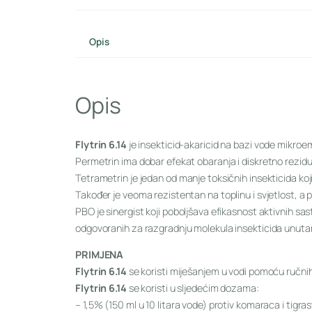
Opis
Opis
Flytrin 6.14
je insekticid-akaricid na bazi vode mikroe
Permetrin ima dobar efekat obaranja i diskretno rezidu
Tetrametrin je jedan od manje toksičnih insekticida koj
Također je veoma rezistentan na toplinu i svjetlost, a
PBO je sinergist koji poboljšava efikasnost aktivnih sas
odgovoranih za razgradnju molekula insekticida unuta
PRIMJENA
Flytrin 6.14
se koristi miješanjem u vodi pomoću ručni
Flytrin 6.14
se koristi u sljedećim dozama:
– 1,5% (150 ml u 10 litara vode) protiv komaraca i tigr