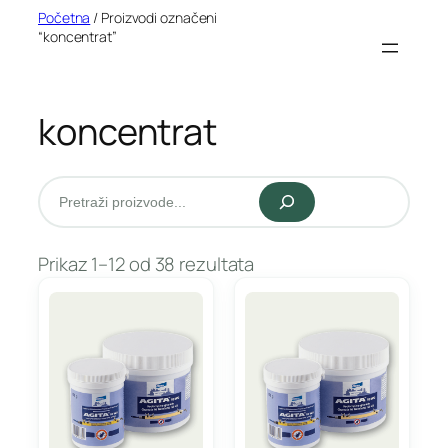
Idi
Početna
/ Proizvodi označeni
“koncentrat”
na
sadržaj
koncentrat
Pretraži
Prikaz 1–12 od 38 rezultata