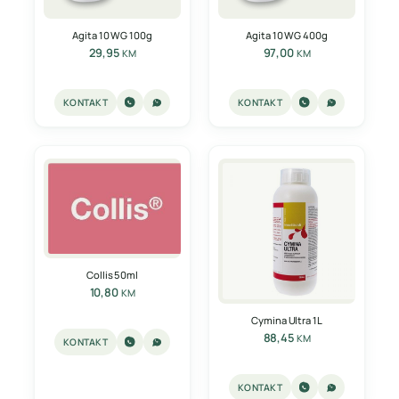
Agita 10 WG 100g
Agita 10 WG 400g
29,95
97,00
KM
KM
KONTAKT
KONTAKT
Collis 50ml
10,80
KM
Cymina Ultra 1L
88,45
KM
KONTAKT
KONTAKT