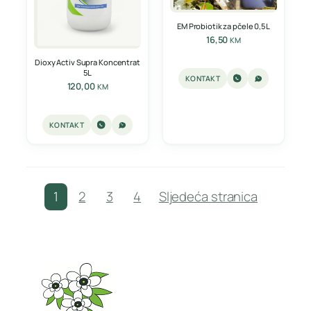
EM Probiotik za pčele 0,5L
16,50
KM
Dioxy Activ Supra Koncentrat
5L
KONTAKT
120,00
KM
KONTAKT
1
2
3
4
Sljedeća stranica