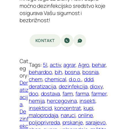
moćno dezinfekcijsko sredstvo koje
osigurava Vašu sigurnost i
bezbrižnost!
KONTAKT
Cat
Tags:
5l
, 
activ
, 
agrar
, 
Agro
, 
behar
, 
eg
behardoo
, 
bih
, 
bosna
, 
bosnia
, 
ory:
chem
, 
chemical
, 
d.o.o.
, 
ddd
, 
Der
deratizacija
, 
dezinfekcija
, 
dioxy
, 
atiz
doo
, 
dostava
, 
farm
, 
farma
, 
farmer
, 
acij
hemija
, 
hercegovina
, 
insekti
, 
a
, 
insekticid
, 
koncentrat
, 
kupi
, 
De
maloprodaja
, 
naruci
, 
online
, 
zinf
poljoprivreda
, 
prskanje
, 
sarajevo
, 
ekc