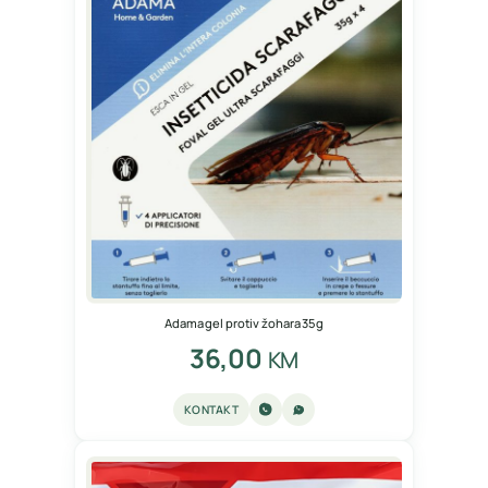
Adama gel protiv žohara 35g
36,00
KM
KONTAKT