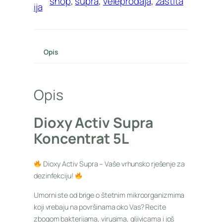
shop
, 
supra
, 
veleprodaja
, 
zaštita
ija
Opis
Opis
Dioxy Activ Supra
Koncentrat 5L
Dioxy Activ Supra – Vaše vrhunsko rješenje za
dezinfekciju!
Umorni ste od brige o štetnim mikroorganizmima
koji vrebaju na površinama oko Vas? Recite
zbogom bakterijama, virusima, gljivicama i još