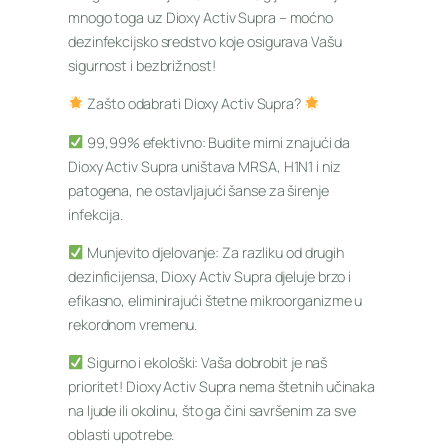
mnogo toga uz Dioxy Activ Supra – moćno
dezinfekcijsko sredstvo koje osigurava Vašu
sigurnost i bezbrižnost!
Zašto odabrati Dioxy Activ Supra?
99,99% efektivno: Budite mirni znajući da
Dioxy Activ Supra uništava MRSA, H1N1 i niz
patogena, ne ostavljajući šanse za širenje
infekcija.
Munjevito djelovanje: Za razliku od drugih
dezinficijensa, Dioxy Activ Supra djeluje brzo i
efikasno, eliminirajući štetne mikroorganizme u
rekordnom vremenu.
Sigurno i ekološki: Vaša dobrobit je naš
prioritet! Dioxy Activ Supra nema štetnih učinaka
na ljude ili okolinu, što ga čini savršenim za sve
oblasti upotrebe.