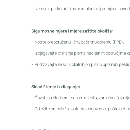
– Nemojte prekoračiti maksimalan broj primjena navede
Sigurnosne mjere i mjere zaštite okoliša:
– Nosite preporučenu ličnu zaštitnu opremu (PPE).
– Izbjegavajte prskanje prema neciljanim područjima kak
– Pridržavajte se svih lokalnih propisa o upotrebi pestic
Skladištenje i odlaganje:
– Čuvati na hladnom i suhom mjestu, van domašaja djece
– Odložite ambalažu i ostatke odgovorno, poštujući lok