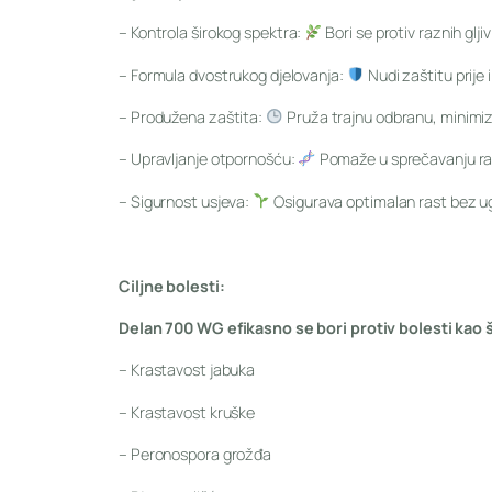
– Kontrola širokog spektra:
Bori se protiv raznih gljiv
– Formula dvostrukog djelovanja:
Nudi zaštitu prije 
– Produžena zaštita:
Pruža trajnu odbranu, minimi
– Upravljanje otpornošću:
Pomaže u sprečavanju razv
– Sigurnost usjeva:
Osigurava optimalan rast bez ugr
Ciljne bolesti:
Delan 700 WG efikasno se bori protiv bolesti kao 
– Krastavost jabuka
– Krastavost kruške
– Peronospora grožđa