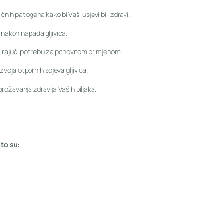
ičnih patogena kako bi Vaši usjevi bili zdravi.
i nakon napada gljivica.
zirajući potrebu za ponovnom primjenom.
oja otpornih sojeva gljivica.
ožavanja zdravlja Vaših biljaka.
što su: