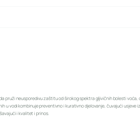
a pruži neusporedivu zaštitu od širokog spektra gljivičnih bolesti voća, 
lnih u vodi kombinuje preventivno i kurativno djelovanje, čuvajući usjeve
avajući i kvalitet i prinos.