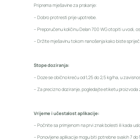
Priprema mješavine za prskanje:
– Dobro protresti prije upotrebe.
– Preporučenu količinu Delan 700 WG otopiti u vodi, 
– Držite mješavinu tokom nanošenja kako biste spriječil
Stope doziranja:
– Doze se obično kreću od 1,25 do 2,5 kg/ha, u zavisnost
– Za precizno doziranje, pogledajte etiketu proizvoda
Vrijeme i učestalost aplikacije:
– Počnite sa primjenom na prvi znak bolesti ili kada usl
– Ponovljene aplikacije mogu biti potrebne svakih 7 do 1