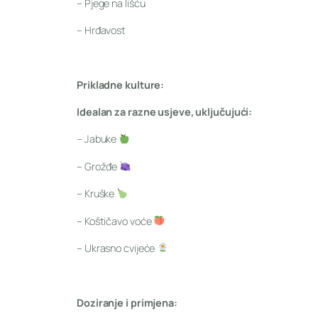
– Pjege na lišću
– Hrđavost
Prikladne kulture:
Idealan za razne usjeve, uključujući:
– Jabuke
– Grožđe
– Kruške
– Koštičavo voće
– Ukrasno cvijeće
Doziranje i primjena: