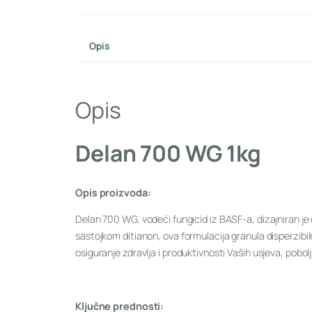
Opis
Opis
Delan 700 WG 1kg
Opis proizvoda:
Delan 700 WG, vodeći fungicid iz BASF-a, dizajniran je d
sastojkom ditianon, ova formulacija granula disperzibi
osiguranje zdravlja i produktivnosti Vaših usjeva, poboljš
Ključne prednosti: