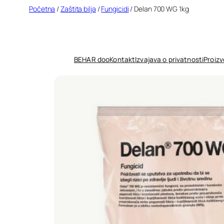
Idi
Početna
/
Zaštita bilja
/
Fungicidi
/ Delan 700 WG 1kg
na
sadržaj
BEHAR doo
Kontakt
Izvajava o privatnosti
Proizv