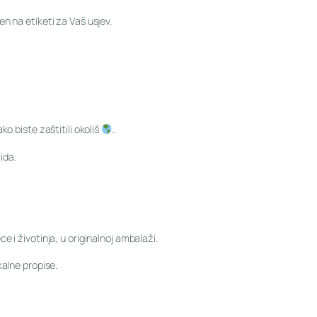
n na etiketi za Vaš usjev.
o biste zaštitili okoliš
.
ida.
 i životinja, u originalnoj ambalaži.
alne propise.