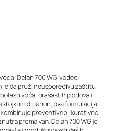
zvoda: Delan 700 WG, vodeći
an je da pruži neusporedivu zaštitu
 bolesti voća, orašastih plodova i
sastojkom ditianon, ova formulacija
i kombinuje preventivno i kurativno
iznutra prema van. Delan 700 WG je
zdravlja i produktivnosti Vaših