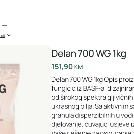
odi
Delan 700 WG 1kg
151,90
KM
Delan 700 WG 1kg Opis proi
fungicid iz BASF-a, dizajnir
od širokog spektra gljivičnih
ukrasnog bilja. Sa aktivnim 
granula disperzibilnih u vod
djelovanje, čuvajući usjeve 
Vaše rješenje za osiguranje 