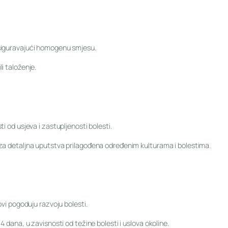
osiguravajući homogenu smjesu.
i taloženje.
i od usjeva i zastupljenosti bolesti.
 za detaljna uputstva prilagođena određenim kulturama i bolestima.
ovi pogoduju razvoju bolesti.
4 dana, u zavisnosti od težine bolesti i uslova okoline.