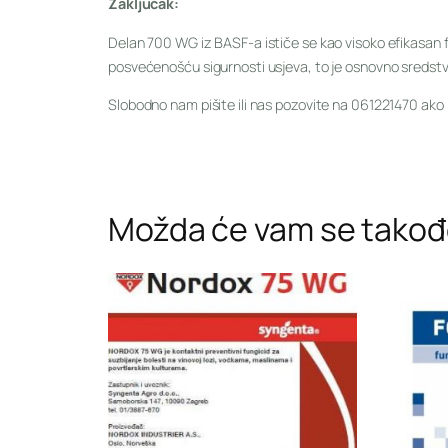
Zaključak:
Delan 700 WG iz BASF-a ističe se kao visoko efikasan fun
posvećenošću sigurnosti usjeva, to je osnovno sredstvo
Slobodno nam pišite ili nas pozovite na 061221470 ako
Možda će vam se takođe