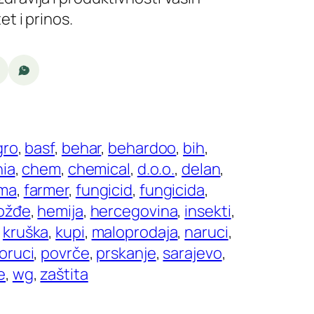
et i prinos.
gro
, 
basf
, 
behar
, 
behardoo
, 
bih
, 
ia
, 
chem
, 
chemical
, 
d.o.o.
, 
delan
, 
rma
, 
farmer
, 
fungicid
, 
fungicida
, 
ožđe
, 
hemija
, 
hercegovina
, 
insekti
, 
 
kruška
, 
kupi
, 
maloprodaja
, 
naruci
, 
oruci
, 
povrče
, 
prskanje
, 
sarajevo
, 
e
, 
wg
, 
zaštita