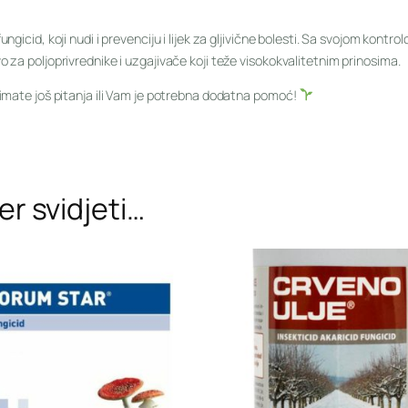
gicid, koji nudi i prevenciju i lijek za gljivične bolesti. Sa svojom kont
 za poljoprivrednike i uzgajivače koji teže visokokvalitetnim prinosima.
 imate još pitanja ili Vam je potrebna dodatna pomoć!
r svidjeti…