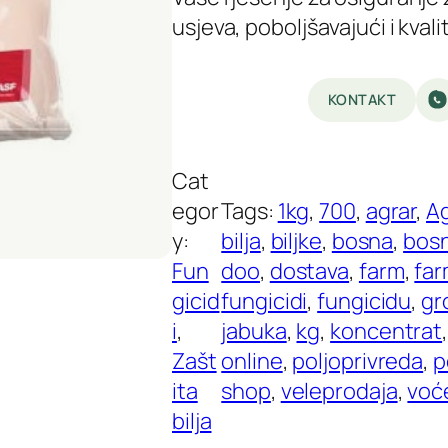
usjeva, poboljšavajući i kvalit
KONTAKT
Cat
egor
Tags:
1kg
, 
700
, 
agrar
, 
A
y:
bilja
, 
biljke
, 
bosna
, 
bosn
Fun
doo
, 
dostava
, 
farm
, 
fa
gicid
fungicidi
, 
fungicidu
, 
gr
i
, 
jabuka
, 
kg
, 
koncentrat
,
Zašt
online
, 
poljoprivreda
, 
p
ita
shop
, 
veleprodaja
, 
voć
bilja