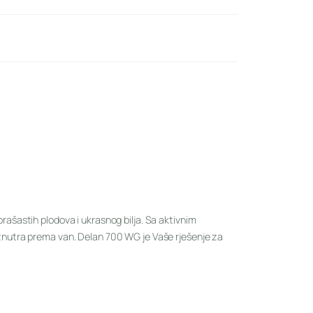
orašastih plodova i ukrasnog bilja. Sa aktivnim
 iznutra prema van. Delan 700 WG je Vaše rješenje za