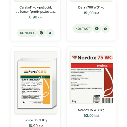
Carakol 1kg – pužocid,
Delan 700 WG 1kg
pužomor (protiv puževa, za
151,90
KM
puževe)
8,90
KM
KONTAKT
KONTAKT
Nordox 75 WG 1kg
62,00
KM
Force 0,5 G 1kg
16,90
KM