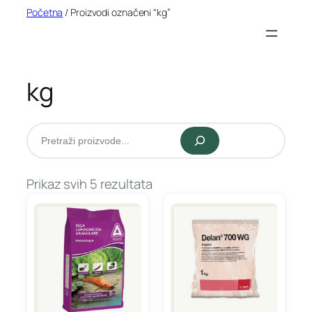
Idi
Početna
/ Proizvodi označeni “kg”
na
sadržaj
kg
Pretraži
Prikaz svih 5 rezultata