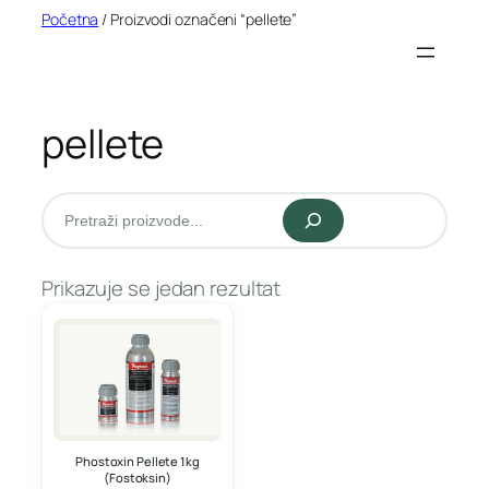
Idi
Početna
/ Proizvodi označeni “pellete”
na
sadržaj
pellete
Pretraži
Prikazuje se jedan rezultat
Phostoxin Pellete 1kg
(Fostoksin)