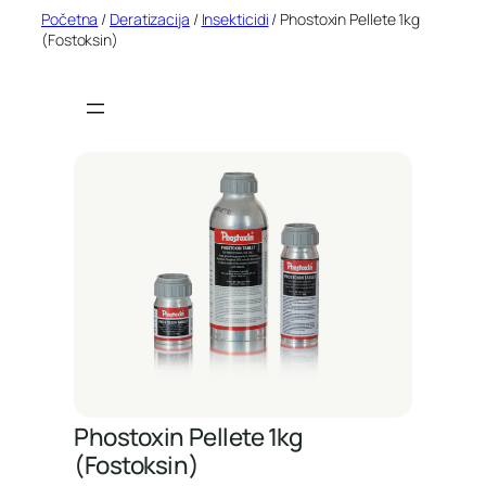
Idi
Početna
/
Deratizacija
/
Insekticidi
/ Phostoxin Pellete 1kg
(Fostoksin)
na
sadržaj
Phostoxin Pellete 1kg
(Fostoksin)