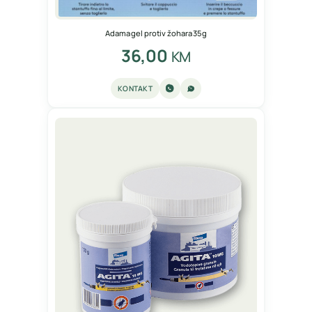
Adama gel protiv žohara 35g
36,00
KM
KONTAKT