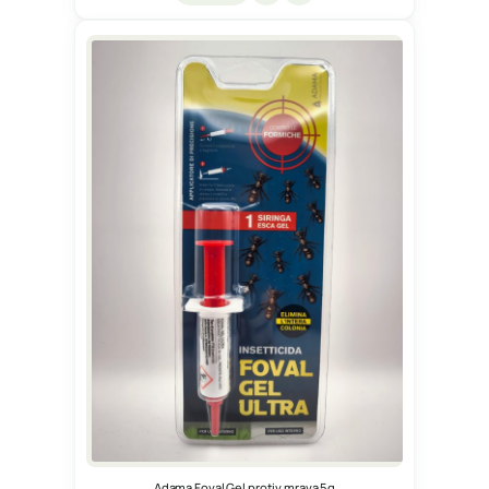
Adama Foval Gel protiv mrava 5g