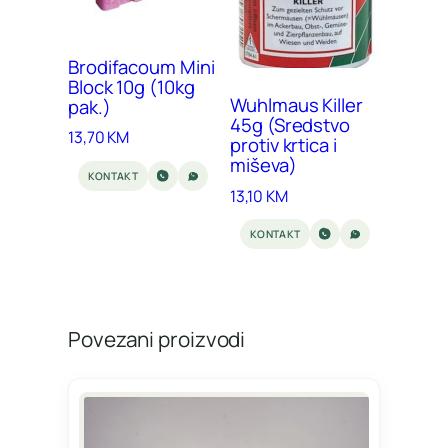
Brodifacoum Mini
Block 10g (10kg
Wuhlmaus Killer
pak.)
45g (Sredstvo
13,70
KM
protiv krtica i
miševa)
KONTAKT
13,10
KM
KONTAKT
Povezani proizvodi