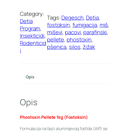
Category:
Tags:
Degesch
, 
Detia
, 
Detia
fostoksin
, 
fumigacija
, 
miš
, 
Program
, 
miševi
, 
pacovi
, 
parafinski
, 
Insekticidi
, 
pellete
, 
phostoxin
, 
Rodenticid
pšenica
, 
silos
, 
žižak
i
Opis
Opis
Phostoxin Pellete 1kg (Fostoksin)
Formulacija na bazi aluminijevog fosfida (AlP) se