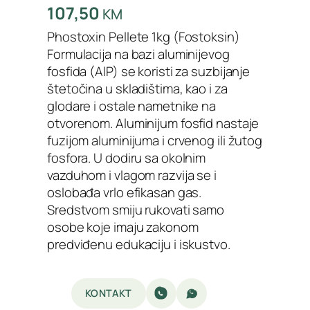
107,50
KM
Phostoxin Pellete 1kg (Fostoksin)
Formulacija na bazi aluminijevog
fosfida (AlP) se koristi za suzbijanje
štetočina u skladištima, kao i za
glodare i ostale nametnike na
otvorenom. Aluminijum fosfid nastaje
fuzijom aluminijuma i crvenog ili žutog
fosfora. U dodiru sa okolnim
vazduhom i vlagom razvija se i
oslobađa vrlo efikasan gas.
Sredstvom smiju rukovati samo
osobe koje imaju zakonom
predviđenu edukaciju i iskustvo.
KONTAKT