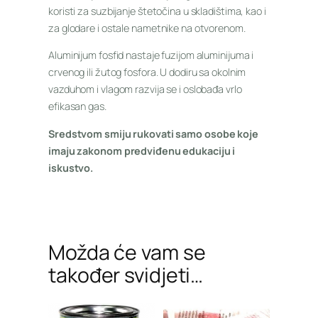
koristi za suzbijanje štetočina u skladištima, kao i
za glodare i ostale nametnike na otvorenom.
Aluminijum fosfid nastaje fuzijom aluminijuma i
crvenog ili žutog fosfora. U dodiru sa okolnim
vazduhom i vlagom razvija se i oslobađa vrlo
efikasan gas.
Sredstvom smiju rukovati samo osobe koje
imaju zakonom predviđenu edukaciju i
iskustvo.
Možda će vam se
također svidjeti…