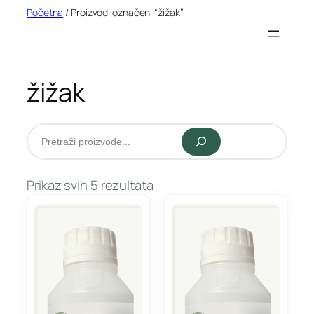
Idi
Početna
/ Proizvodi označeni “žižak”
na
sadržaj
žižak
Pretraži
Prikaz svih 5 rezultata