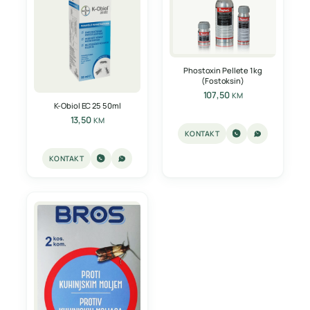
Phostoxin Pellete 1kg
(Fostoksin)
107,50
KM
K-Obiol EC 25 50ml
13,50
KM
KONTAKT
KONTAKT