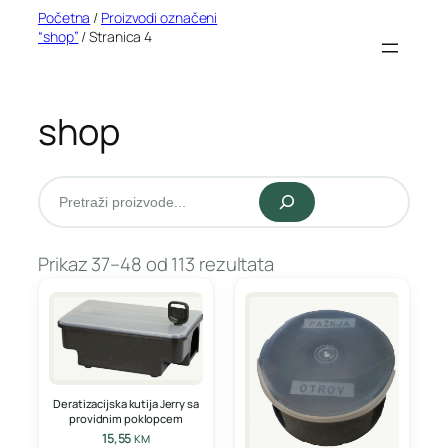
Idi
Početna
/
Proizvodi označeni
“shop”
/ Stranica 4
na
sadržaj
shop
Pretraži
Prikaz 37–48 od 113 rezultata
Deratizacijska kutija Jerry sa
providnim poklopcem
15,55
KM