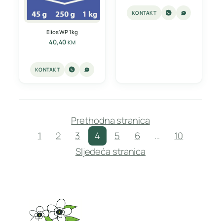
KONTAKT
Elios WP 1kg
40,40
KM
KONTAKT
Prethodna stranica
1
2
3
4
5
6
…
10
Sljedeća stranica