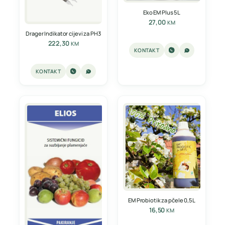
Eko EM Plus 5L
27,00
KM
Drager Indikator cijevi za PH3
222,30
KM
KONTAKT
KONTAKT
EM Probiotik za pčele 0,5L
16,50
KM