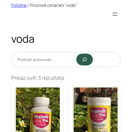
Idi
Početna
/ Proizvodi označeni “voda”
na
sadržaj
voda
Pretraži
Prikaz svih 3 rezultata