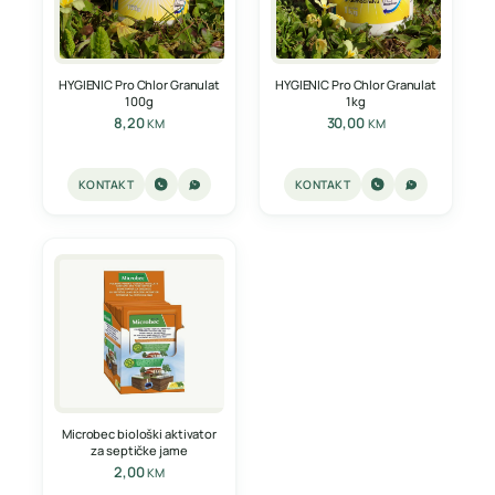
HYGIENIC Pro Chlor Granulat
HYGIENIC Pro Chlor Granulat
100g
1kg
8,20
30,00
KM
KM
KONTAKT
KONTAKT
Microbec biološki aktivator
za septičke jame
2,00
KM