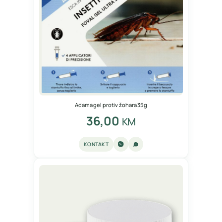
Adama gel protiv žohara 35g
36,00
KM
KONTAKT