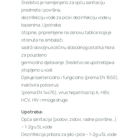
Sredstvo je namijenjeno za opću sanitaciju
predmeta i površina,
dezinfekciju vode za piće i dezinfekciju vode u
bazenima. Upotreba
otopine, pripremljene na osnovu tablice koja je
otisnuta na ambalaži,
sadrži dovoljnu količinu slobodnog ostatka hlora
za pouzdano
germicidno djelovanje. Sredstvo se upotrebljava
otopljeno u vodi.
Djeluje baktericidno i fungicidno (prema EN 1650),
inaktivira poliovirus
(prema EN 14476), virus hepatitisa tip A, HBV,
HCV, HIV i mnoge druge.
Upotreba:
Opća sanitacija (podovi, zidovi, radne površine…)
– 1-2g u 5L vode
Dezinfekcija pribora za jelo i piće – 1-2g u 5L vode