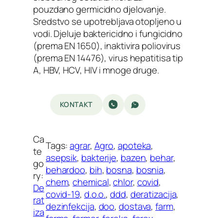
pouzdano germicidno djelovanje.
Sredstvo se upotrebljava otopljeno u
vodi. Djeluje baktericidno i fungicidno
(prema EN 1650), inaktivira poliovirus
(prema EN 14476), virus hepatitisa tip
A, HBV, HCV, HIV i mnoge druge.
KONTAKT
Ca
Tags:
agrar
, 
Agro
, 
apoteka
, 
te
asepsik
, 
bakterije
, 
bazen
, 
behar
, 
go
behardoo
, 
bih
, 
bosna
, 
bosnia
, 
ry:
chem
, 
chemical
, 
chlor
, 
covid
, 
De
covid-19
, 
d.o.o.
, 
ddd
, 
deratizacija
, 
rat
dezinfekcija
, 
doo
, 
dostava
, 
farm
, 
iza