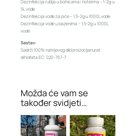
Dezinfekcija rublja u bolnicama i hotelima – 1-2g u
5L vode
Dezinfekcija vode za piće – 1,5-2g u 1000L vode
Dezinfekcija vode u bazenima – 1,5-2g u 1000L
vode
Sastav:
Sadrži 100% natrijevog dikloroizocijanurat
dihidrata EC: 220-767-7
Možda će vam se
također svidjeti…