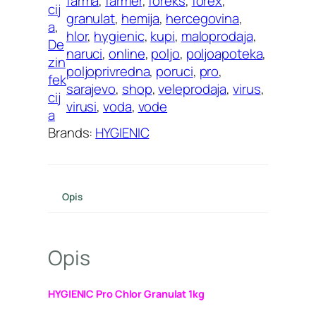
farma
, 
farmer
, 
foreks
, 
forex
, 
cij
granulat
, 
hemija
, 
hercegovina
, 
a
, 
hlor
, 
hygienic
, 
kupi
, 
maloprodaja
, 
De
naruci
, 
online
, 
poljo
, 
poljoapoteka
, 
zin
poljoprivredna
, 
poruci
, 
pro
, 
fek
sarajevo
, 
shop
, 
veleprodaja
, 
virus
, 
cij
virusi
, 
voda
, 
vode
a
Brands:
HYGIENIC
Opis
Opis
HYGIENIC Pro Chlor Granulat 1kg