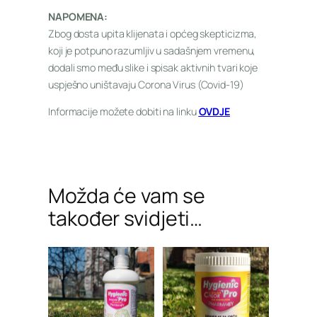
NAPOMENA:
Zbog dosta upita klijenata i općeg skepticizma,
koji je potpuno razumljiv u sadašnjem vremenu,
dodali smo među slike i spisak aktivnih tvari koje
uspješno uništavaju Corona Virus (Covid-19)
Informacije možete dobiti na linku
OVDJE
Možda će vam se
također svidjeti…