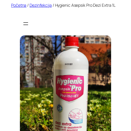
Idi
Početna
/
Dezinfekcija
/ Hygienic Asepsik Pro Dezi Extra 1L
na
sadržaj