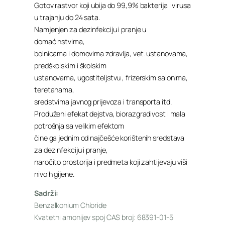
Gotov rastvor koji ubija do 99,9% bakterija i virusa
u trajanju do 24 sata.
Namjenjen za dezinfekciju i pranje u
domaćinstvima,
bolnicama i domovima zdravlja, vet. ustanovama,
predškolskim i školskim
ustanovama, ugostiteljstvu , frizerskim salonima,
teretanama,
sredstvima javnog prijevoza i transporta itd.
Produženi efekat dejstva, biorazgradivost i mala
potrošnja sa velikim efektom
čine ga jednim od najčešće korištenih sredstava
za dezinfekciju i pranje,
naročito prostorija i predmeta koji zahtijevaju viši
nivo higijene.
Sadrži:
Benzalkonium Chloride
Kvatetni amonijev spoj CAS broj: 68391-01-5