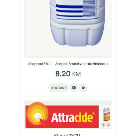
Asepssol 5% 1L – Asepsol Sredstvo za dezinfekciju
8,20
KM
KONTAKT
Attracide 26 CS 1 L