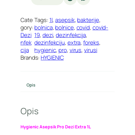
Cate
Tags:
1l
, 
asepsik
, 
bakterije
, 
gory:
bolnica
, 
bolnice
, 
covid
, 
covid-
Dezi
19
, 
dezi
, 
dezinfekcija
, 
nfek
dezinfekciju
, 
extra
, 
foreks
, 
cija
hygienic
, 
pro
, 
virus
, 
virusi
Brands:
HYGIENIC
Opis
Opis
Hygienic Asepsik Pro Dezi Extra 1L