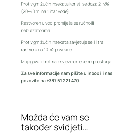
Protiv gmižućih insekata koristi se doza 2-4%
(20-40 ml na 1 litar vode).
Rastvoren u vodi promiješa se ručno ili
nebulizatorima.
Protiv gmižućih insekata savjetuje se 1 litra
rastvora na 10m2 površine.
Izbjegavati tretman svježe okrečenih prostorija.
Za sve informacije nam pišite u inbox ili nas
pozovite na +387 61 221 470
Možda će vam se
također svidjeti…