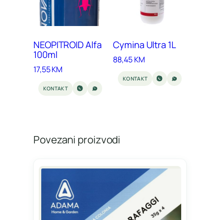
NEOPITROID Alfa
Cymina Ultra 1L
100ml
88,45
KM
17,55
KM
KONTAKT
KONTAKT
Povezani proizvodi