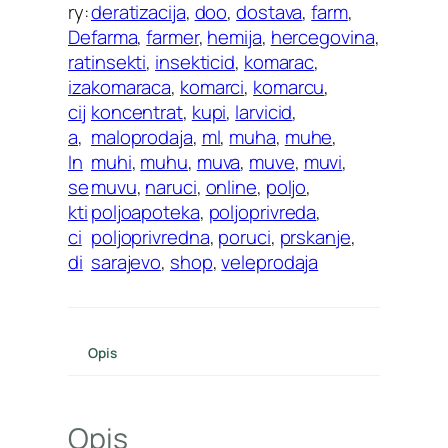
ry:
deratizacija
, 
doo
, 
dostava
, 
farm
, 
De
farma
, 
farmer
, 
hemija
, 
hercegovina
, 
rat
insekti
, 
insekticid
, 
komarac
, 
iza
komaraca
, 
komarci
, 
komarcu
, 
cij
koncentrat
, 
kupi
, 
larvicid
, 
a
, 
maloprodaja
, 
ml
, 
muha
, 
muhe
, 
In
muhi
, 
muhu
, 
muva
, 
muve
, 
muvi
, 
se
muvu
, 
naruci
, 
online
, 
poljo
, 
kti
poljoapoteka
, 
poljoprivreda
, 
ci
poljoprivredna
, 
poruci
, 
prskanje
, 
di
sarajevo
, 
shop
, 
veleprodaja
Opis
Opis