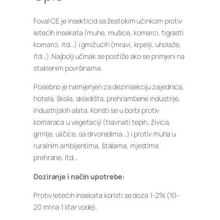
Foval CE je insekticid sa žestokim učinkom protiv
letećih insekata (muhe, mušice, komarci, tigrasti
komarci, itd…) i gmižućih (mravi, krpelji, uholaže,
itd…). Najbolji učinak se postiže ako se primjeni na
staklenim površinama.
Posebno je namijenjen za dezinsekciju zajednica,
hotela, škola, skladišta, prehrambene industrije,
industrijskih alata. Koristi se u borbi protiv
komaraca u vegetaciji (travnati tepih, živica,
grmlje, uličice, sa drvoredima…) i protiv muha u
ruralnim ambijentima, štalama, mjestima
prehrane, itd…
Doziranje i način upotrebe:
Protiv letećih insekata koristi se doza 1-2% (10-
20 ml na 1 litar vode).