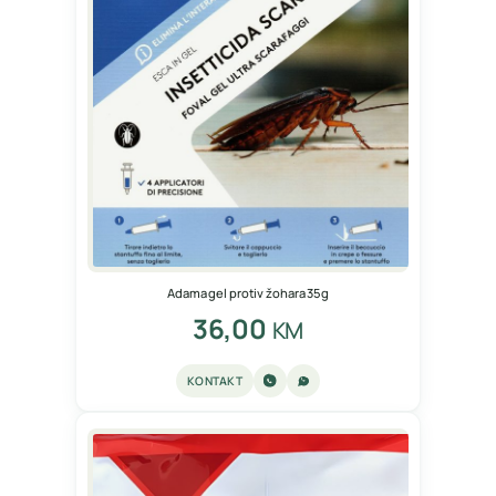
Adama gel protiv žohara 35g
36,00
KM
KONTAKT