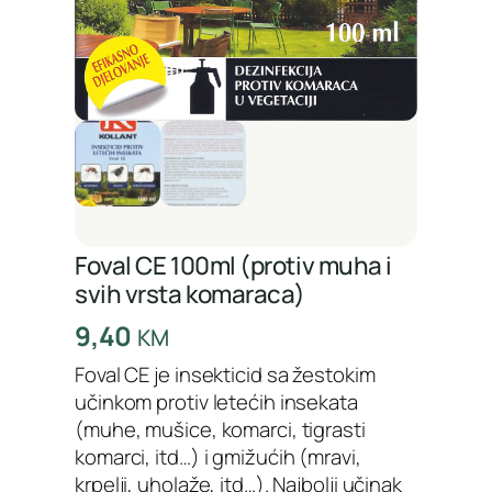
Foval CE 100ml (protiv muha i
svih vrsta komaraca)
9,40
KM
Foval CE je insekticid sa žestokim
učinkom protiv letećih insekata
(muhe, mušice, komarci, tigrasti
komarci, itd…) i gmižućih (mravi,
krpelji, uholaže, itd…). Najbolji učinak