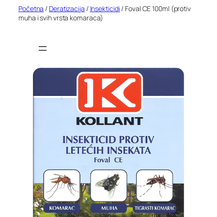
Idi
Početna
/
Deratizacija
/
Insekticidi
/ Foval CE 100ml (protiv
muha i svih vrsta komaraca)
na
sadržaj