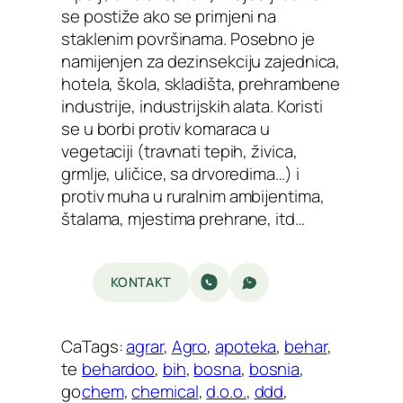
se postiže ako se primjeni na
staklenim površinama. Posebno je
namijenjen za dezinsekciju zajednica,
hotela, škola, skladišta, prehrambene
industrije, industrijskih alata. Koristi
se u borbi protiv komaraca u
vegetaciji (travnati tepih, živica,
grmlje, uličice, sa drvoredima…) i
protiv muha u ruralnim ambijentima,
štalama, mjestima prehrane, itd…
KONTAKT
Ca
Tags:
agrar
, 
Agro
, 
apoteka
, 
behar
, 
te
behardoo
, 
bih
, 
bosna
, 
bosnia
, 
go
chem
, 
chemical
, 
d.o.o.
, 
ddd
, 